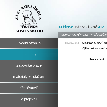
ucimeinteraktivne.cz
>
předměty
Názvosloví o
úvodní stránka
18.09.2011
Výklad názvosloví 
předměty
Pro stažení m
žákovské práce
materiály ke stažení
přispěvatelé
o projektu