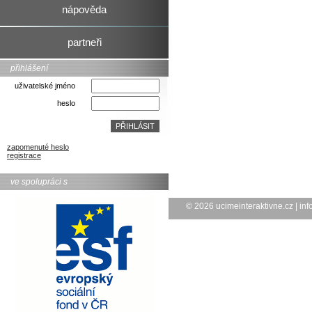
nápověda
partneři
přihlášení
uživatelské jméno
heslo
zapomenuté heslo
registrace
ve spolupráci s
© 2026
ucimeinteraktivne.cz
|
inf