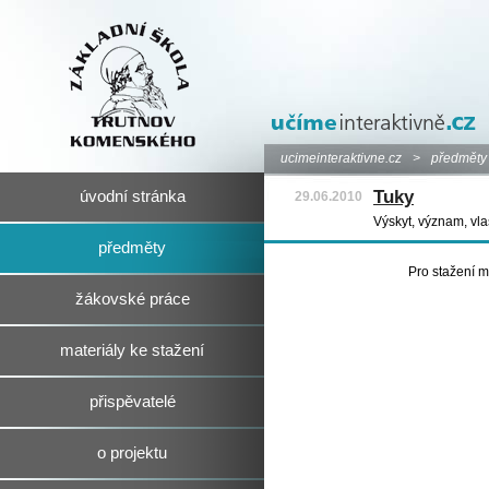
ucimeinteraktivne.cz
>
předměty
Tuky
úvodní stránka
29.06.2010
Výskyt, význam, vlas
předměty
Pro stažení m
žákovské práce
materiály ke stažení
přispěvatelé
o projektu