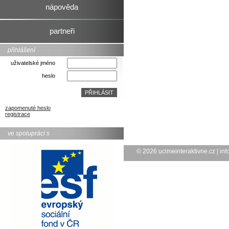
nápověda
partneři
přihlášení
uživatelské jméno
heslo
zapomenuté heslo
registrace
ve spolupráci s
© 2026
ucimeinteraktivne.cz
|
inf