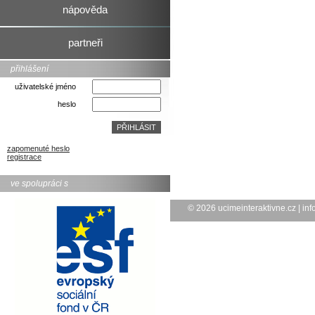
nápověda
partneři
přihlášení
uživatelské jméno
heslo
zapomenuté heslo
registrace
ve spolupráci s
© 2026
ucimeinteraktivne.cz
|
inf