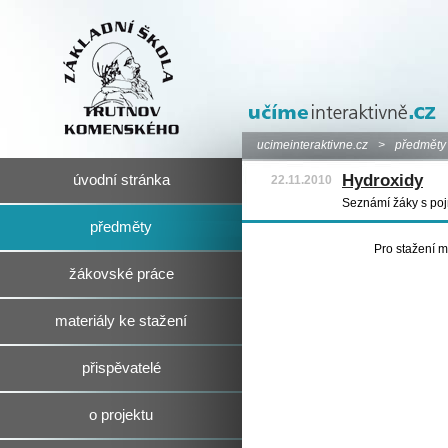
ucimeinteraktivne.cz
>
předměty
Hydroxidy
úvodní stránka
22.11.2010
Seznámí žáky s pojm
předměty
Pro stažení m
žákovské práce
materiály ke stažení
přispěvatelé
o projektu