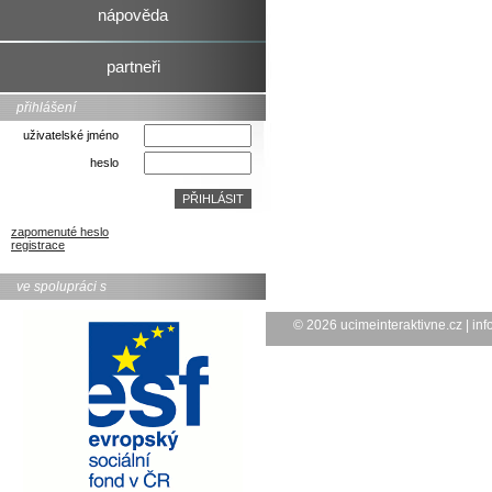
nápověda
partneři
přihlášení
uživatelské jméno
heslo
zapomenuté heslo
registrace
ve spolupráci s
© 2026
ucimeinteraktivne.cz
|
inf