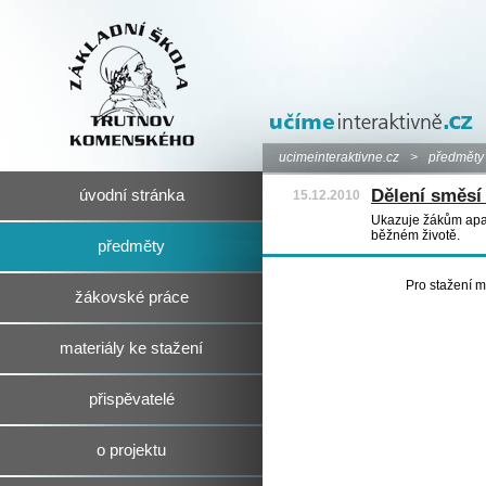
ucimeinteraktivne.cz
>
předměty
Dělení směsí 
úvodní stránka
15.12.2010
Ukazuje žákům apara
běžném životě.
předměty
Pro stažení m
žákovské práce
materiály ke stažení
přispěvatelé
o projektu