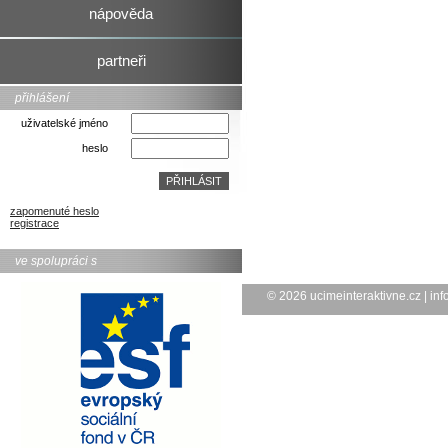
nápověda
partneři
přihlášení
uživatelské jméno
heslo
zapomenuté heslo
registrace
ve spolupráci s
© 2026
ucimeinteraktivne.cz
|
inf