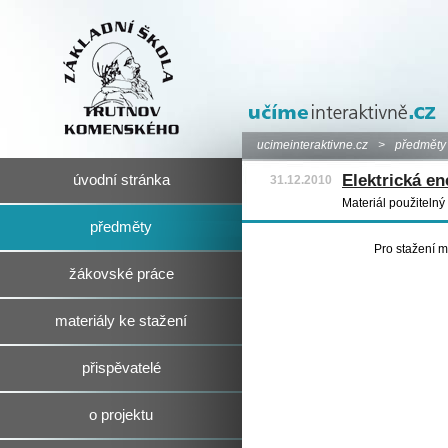
ucimeinteraktivne.cz
>
předměty
Elektrická en
úvodní stránka
31.12.2010
Materiál použitelný
předměty
Pro stažení m
žákovské práce
materiály ke stažení
přispěvatelé
o projektu