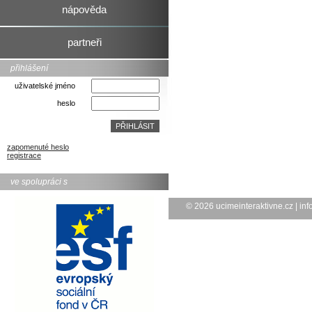
nápověda
partneři
přihlášení
uživatelské jméno
heslo
zapomenuté heslo
registrace
ve spolupráci s
© 2026
ucimeinteraktivne.cz
|
inf