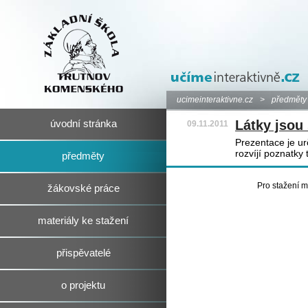
ucimeinteraktivne.cz
>
předměty
Látky jsou 
úvodní stránka
09.11.2011
Prezentace je u
rozvíjí poznatky 
předměty
Pro stažení m
žákovské práce
materiály ke stažení
přispěvatelé
o projektu