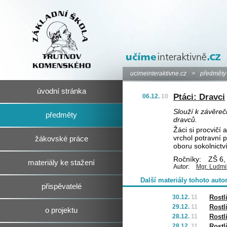
ucimeinteraktivne.cz
>
předměty
úvodní stránka
Ptáci: Dravci
06.12.
10
Slouží k závěre
předměty
dravců.
Žáci si procvičí
vrchol potravní 
žákovské práce
oboru sokolnictv
Ročníky:
ZŠ 6, 
materiály ke stažení
Autor:
Mgr. Ludmi
Další materiály tohoto auto
přispěvatelé
30.12.
11
Rostl
29.12.
11
Rostl
o projektu
28.12.
11
Rostl
28.12.
11
Rost