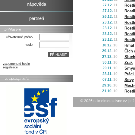
nápověda
27.12.
11
Rost
27.12.
11
Rost
26.12.
11
Rostl
partneři
23.12.
11
Rostl
23.12.
11
Rostl
přihlášení
23.12.
11
Rost
uživatelské jméno
23.12.
11
Rost
heslo
30.12.
10
Hmat
29.12.
10
Čich 
27.12.
10
Sluc
30.11.
10
Zrak
zapomenuté heslo
registrace
29.11.
10
Smysl
28.11.
10
Ptáci
ve spolupráci s
07.11.
10
Sovy
29.10.
10
Mech
21.10.
10
Rost
© 2026
ucimeinteraktivne.cz
|
inf