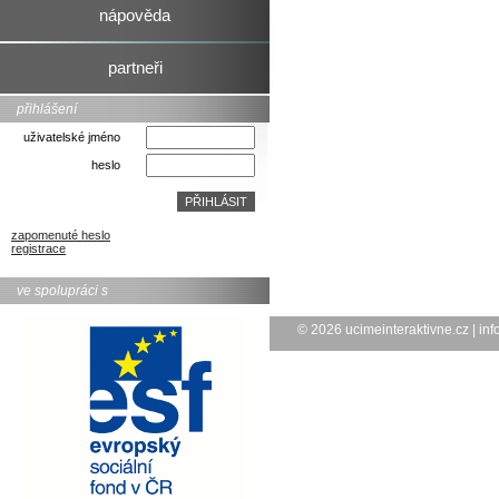
nápověda
partneři
přihlášení
uživatelské jméno
heslo
zapomenuté heslo
registrace
ve spolupráci s
© 2026
ucimeinteraktivne.cz
|
inf