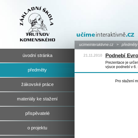
ucimeinteraktivne.cz
>
předměty
Podnebí Evr
úvodní stránka
21.11.2010
Prezentace je určen
výuce podnebí v 6. 
předměty
Pro stažení m
žákovské práce
materiály ke stažení
přispěvatelé
o projektu