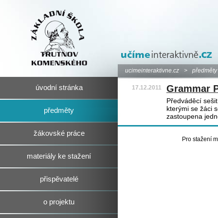
ucimeinteraktivne.cz
>
předměty
Grammar P
úvodní stránka
17.12.2011
Předváděcí sešit
kterými se žáci 
předměty
zastoupena jedn
žákovské práce
Pro stažení m
materiály ke stažení
přispěvatelé
o projektu