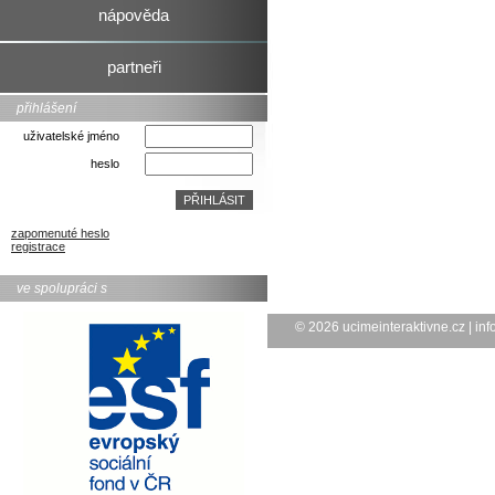
nápověda
partneři
přihlášení
uživatelské jméno
heslo
zapomenuté heslo
registrace
ve spolupráci s
© 2026
ucimeinteraktivne.cz
|
inf