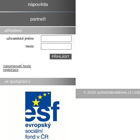
nápověda
partneři
přihlášení
uživatelské jméno
heslo
zapomenuté heslo
registrace
ve spolupráci s
© 2026
ucimeinteraktivne.cz
|
inf