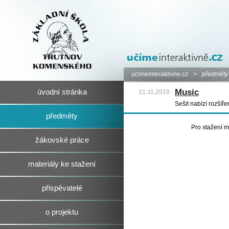
ucimeinteraktivne.cz
>
předměty
Music
úvodní stránka
21.11.2010
Sešit nabízí rozšíř
předměty
Pro stažení m
žákovské práce
materiály ke stažení
přispěvatelé
o projektu