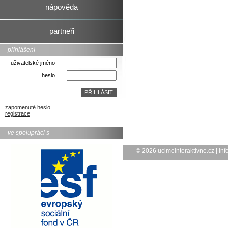
nápověda
partneři
přihlášení
uživatelské jméno
heslo
zapomenuté heslo
registrace
ve spolupráci s
© 2026
ucimeinteraktivne.cz
|
inf