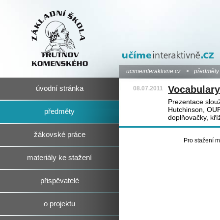
ucimeinteraktivne.cz
>
předměty
Vocabulary
úvodní stránka
08.07.2011
Prezentace slouž
Hutchinson, OUP)
předměty
doplňovačky, kříž
žákovské práce
Pro stažení m
materiály ke stažení
přispěvatelé
o projektu