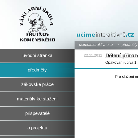
ucimeinteraktivne.cz
>
předměty
Dělení přiroz
úvodní stránka
22.11.2011
Opakování učiva 1. 
předměty
Pro stažení m
žákovské práce
materiály ke stažení
přispěvatelé
o projektu