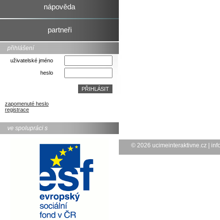
nápověda
partneři
přihlášení
uživatelské jméno
heslo
zapomenuté heslo
registrace
ve spolupráci s
© 2026
ucimeinteraktivne.cz
|
inf