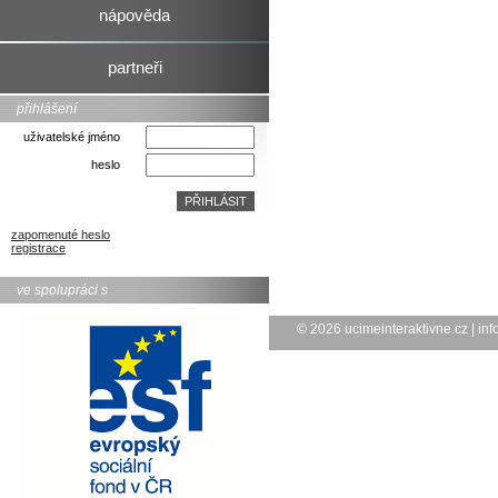
nápověda
partneři
přihlášení
uživatelské jméno
heslo
zapomenuté heslo
registrace
ve spolupráci s
© 2026
ucimeinteraktivne.cz
|
inf