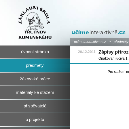
ucimeinteraktivne.cz
>
předměty
Zápisy přiroz
úvodní stránka
20.12.2011
Opakování učiva 1. 
předměty
Pro stažení m
žákovské práce
materiály ke stažení
přispěvatelé
o projektu